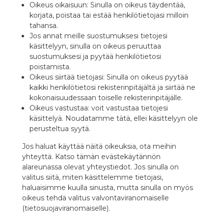
Oikeus oikaisuun: Sinulla on oikeus täydentää,
korjata, poistaa tai estää henkilötietojasi milloin
tahansa.
Jos annat meille suostumuksesi tietojesi
käsittelyyn, sinulla on oikeus peruuttaa
suostumuksesi ja pyytää henkilötietosi
poistamista.
Oikeus siirtää tietojasi: Sinulla on oikeus pyytää
kaikki henkilötietosi rekisterinpitäjältä ja siirtää ne
kokonaisuudessaan toiselle rekisterinpitäjälle.
Oikeus vastustaa: voit vastustaa tietojesi
käsittelyä. Noudatamme tätä, ellei käsittelyyn ole
perusteltua syytä.
Jos haluat käyttää näitä oikeuksia, ota meihin
yhteyttä. Katso tämän evästekäytännön
alareunassa olevat yhteystiedot. Jos sinulla on
valitus siitä, miten käsittelemme tietojasi,
haluaisimme kuulla sinusta, mutta sinulla on myös
oikeus tehdä valitus valvontaviranomaiselle
(tietosuojaviranomaiselle).