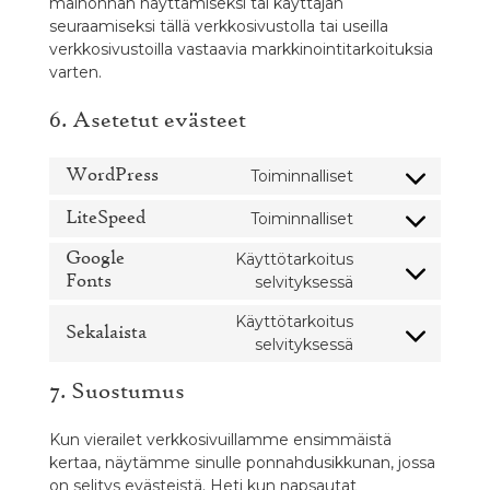
mainonnan näyttämiseksi tai käyttäjän
seuraamiseksi tällä verkkosivustolla tai useilla
verkkosivustoilla vastaavia markkinointitarkoituksia
varten.
6. Asetetut evästeet
WordPress
Toiminnalliset
Consent
to
LiteSpeed
Toiminnalliset
Consent
service
to
wordpress
Google
Käyttötarkoitus
service
Consent
Fonts
selvityksessä
litespeed
to
Käyttötarkoitus
service
Sekalaista
Consent
selvityksessä
google-
to
fonts
service
7. Suostumus
sekalaista
Kun vierailet verkkosivuillamme ensimmäistä
kertaa, näytämme sinulle ponnahdusikkunan, jossa
on selitys evästeistä. Heti kun napsautat