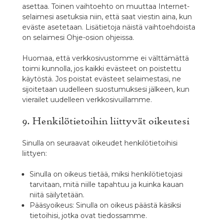
asettaa. Toinen vaihtoehto on muuttaa Internet-
selaimesi asetuksia niin, että saat viestin aina, kun
eväste asetetaan. Lisätietoja näistä vaihtoehdoista
on selaimesi Ohje-osion ohjeissa.
Huomaa, että verkkosivustomme ei välttämättä
toimi kunnolla, jos kaikki evästeet on poistettu
käytöstä. Jos poistat evästeet selaimestasi, ne
sijoitetaan uudelleen suostumuksesi jälkeen, kun
vierailet uudelleen verkkosivuillamme.
9. Henkilötietoihin liittyvät oikeutesi
Sinulla on seuraavat oikeudet henkilötietoihisi
liittyen:
Sinulla on oikeus tietää, miksi henkilötietojasi
tarvitaan, mitä niille tapahtuu ja kuinka kauan
niitä säilytetään.
Pääsyoikeus: Sinulla on oikeus päästä käsiksi
tietoihisi, jotka ovat tiedossamme.