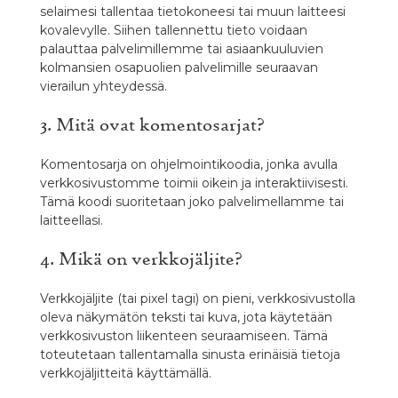
selaimesi tallentaa tietokoneesi tai muun laitteesi
kovalevylle. Siihen tallennettu tieto voidaan
palauttaa palvelimillemme tai asiaankuuluvien
kolmansien osapuolien palvelimille seuraavan
vierailun yhteydessä.
3. Mitä ovat komentosarjat?
Komentosarja on ohjelmointikoodia, jonka avulla
verkkosivustomme toimii oikein ja interaktiivisesti.
Tämä koodi suoritetaan joko palvelimellamme tai
laitteellasi.
4. Mikä on verkkojäljite?
Verkkojäljite (tai pixel tagi) on pieni, verkkosivustolla
oleva näkymätön teksti tai kuva, jota käytetään
verkkosivuston liikenteen seuraamiseen. Tämä
toteutetaan tallentamalla sinusta erinäisiä tietoja
verkkojäljitteitä käyttämällä.