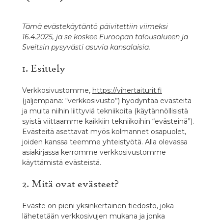
Tämä evästekäytäntö päivitettiin viimeksi
16.4.2025, ja se koskee Euroopan talousalueen ja
Sveitsin pysyvästi asuvia kansalaisia.
1. Esittely
Verkkosivustomme,
https://vihertaiturit.fi
(jäljempänä: “verkkosivusto”) hyödyntää evästeitä
ja muita niihin liittyviä tekniikoita (käytännöllisistä
syistä viittaamme kaikkiin tekniikoihin “evästeinä”).
Evästeitä asettavat myös kolmannet osapuolet,
joiden kanssa teemme yhteistyötä. Alla olevassa
asiakirjassa kerromme verkkosivustomme
käyttämistä evästeistä.
2. Mitä ovat evästeet?
Eväste on pieni yksinkertainen tiedosto, joka
lähetetään verkkosivujen mukana ja jonka