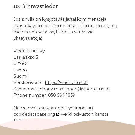
10. Yhteystiedot
Jos sinulla on kysyttävää ja/tai kommentteja
evästekäytännöstämme ja tästä lausunnosta, ota
meihin yhteyttä käyttämällä seuraavia
yhteystietoja:
Vihertaiturit Ky
Lasilaakso 5
02780
Espoo
Suomi
Verkkosivusto:
https://vihertaiturit.fi
Sähköposti:
johnny.maattanen@
vihertaiturit.fi
Phone number: 050 564 1059
Nämä evästekäytänteet synkronoitiin
cookiedatabase.org
-verkkosivuston kanssa
14.6.2025.