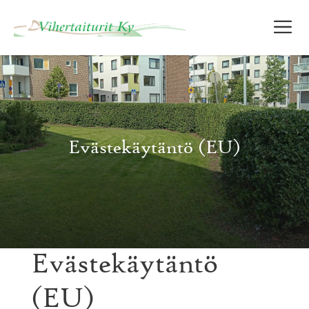
Siirry
V
sisältöön
Evästekäytäntö (EU)
Evästekäytäntö
(EU)