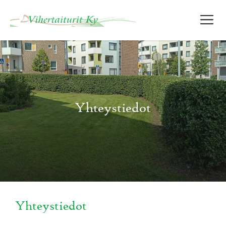
Siirry
V
sisältöön
Yhteystiedot
Yhteystiedot